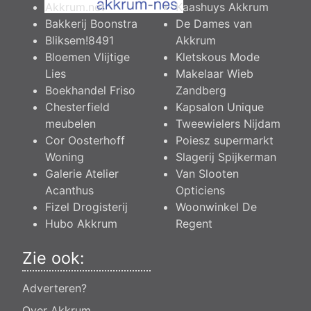
Akkrum.net
Kaashuys Akkrum
Bakkerij Boonstra
De Dames van
Bliksem!8491
Akkrum
Bloemen Vlijtige
Kletskous Mode
Lies
Makelaar Wieb
Boekhandel Friso
Zandberg
Chesterfield
Kapsalon Unique
meubelen
Tweewielers Nijdam
Cor Oosterhoff
Poiesz supermarkt
Woning
Slagerij Spijkerman
Galerie Atelier
Van Slooten
Acanthus
Opticiens
Fizel Drogisterij
Woonwinkel De
Hubo Akkrum
Regent
Zie ook:
Adverteren?
Over Akkrum