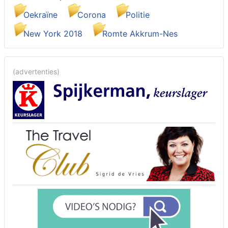
Oekraïne
Corona
Politie
New York 2018
Romte Akkrum-Nes
(advertenties)