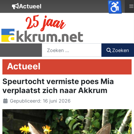
♿
≡
Actueel
nieuwsbrief
login
registreer
Zoeken
Zoeken
Actueel
Speurtocht vermiste poes Mia
verplaatst zich naar Akkrum
Details
Gepubliceerd: 16 juni 2026