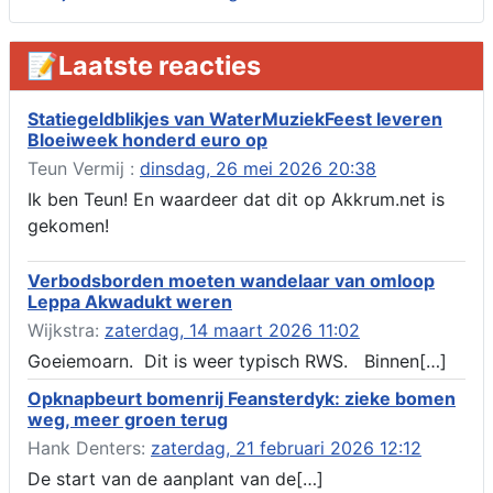
ruimte 02-10 t/m 02-11-2026, sitadel voor nr 6 te Akkrum
Aanvraag omgevingsvergunning, tijdelijk gebruik openbare
📝Laatste reacties
ruimte 02-10 t/m 02-11-2026, sitadel voor nr 6 te Akkrum
Verlenging beslistermijn aanvraag omgevingsvergunning,
heechein 28, 8491 em Akkrum
Statiegeldblikjes van WaterMuziekFeest leveren
Bloeiweek honderd euro op
Aanvraag omgevingsvergunning, veranderen van een woning
(voordeur en dakkapel), boarnsterdyk 75 Akkrum
Teun Vermij :
dinsdag, 26 mei 2026 20:38
Aanvraag omgevingsvergunning wateractiviteit wf-1012586
Ik ben Teun! En waardeer dat dit op Akkrum.net is
aanbrengen van asfalt t.b.v. onderhoud fietspad t.h.v
gekomen!
boarnsterdyk, Akkrum
Locatiestudie Akkrum
Verbodsborden moeten wandelaar van omloop
Verlening ontheffing geluid, boarnsw?l Akkrum
Leppa Akwadukt weren
Kennisgeving vergunningaanvraag voor het -bouwwerken,
Wijkstra:
zaterdag, 14 maart 2026 11:02
werken en objecten in of bij een oppervlaktewaterlichaam, niet
zijnde de noordzee, of waterkering in beheer bij het rijk te
Goeiemoarn. Dit is weer typisch RWS. Binnen[…]
Akkrum
Opknapbeurt bomenrij Feansterdyk: zieke bomen
Verlening omgevingsvergunning, veranderen van twee
weg, meer groen terug
bruggen (renovatie), ljouwerterdyk nabij nummer 6 Akkrum
Verlening ontheffing geluid, heechein Akkrum
Hank Denters:
zaterdag, 21 februari 2026 12:12
Melding milieubelastende activiteit aanleggen gesloten
De start van de aanplant van de[…]