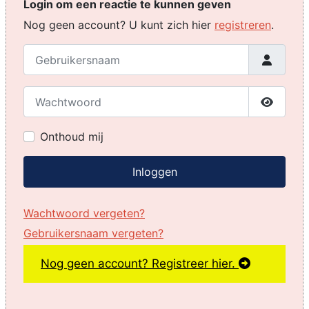
Login om een reactie te kunnen geven
Nog geen account? U kunt zich hier
registreren
.
Gebruikersnaam
Wachtwoord
Toon w
Onthoud mij
Inloggen
Wachtwoord vergeten?
Gebruikersnaam vergeten?
Nog geen account? Registreer hier.