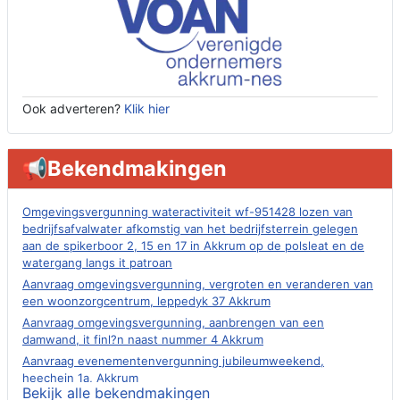
Ook adverteren?
Klik hier
📢Bekendmakingen
Omgevingsvergunning wateractiviteit wf-951428 lozen van
bedrijfsafvalwater afkomstig van het bedrijfsterrein gelegen
aan de spikerboor 2, 15 en 17 in Akkrum op de polsleat en de
watergang langs it patroan
Aanvraag omgevingsvergunning, vergroten en veranderen van
een woonzorgcentrum, leppedyk 37 Akkrum
Aanvraag omgevingsvergunning, aanbrengen van een
damwand, it finl?n naast nummer 4 Akkrum
Aanvraag evenementenvergunning jubileumweekend,
heechein 1a, Akkrum
Bekijk alle bekendmakingen
Verlening omgevingsvergunning, tijdelijk gebruik openbare