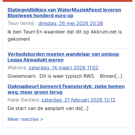
Verlenging beslistermijn aanvraag omgevingsvergunning,
heechein 28, 8491 em Akkrum
Statiegeldblikjes van WaterMuziekFeest leveren
Bloeiweek honderd euro op
Aanvraag omgevingsvergunning, veranderen van een woning
(voordeur en dakkapel), boarnsterdyk 75 Akkrum
Teun Vermij :
dinsdag, 26 mei 2026 20:38
Aanvraag omgevingsvergunning wateractiviteit wf-1012586
Ik ben Teun! En waardeer dat dit op Akkrum.net is
aanbrengen van asfalt t.b.v. onderhoud fietspad t.h.v
gekomen!
boarnsterdyk, Akkrum
Locatiestudie Akkrum
Verbodsborden moeten wandelaar van omloop
Verlening ontheffing geluid, boarnsw?l Akkrum
Leppa Akwadukt weren
Kennisgeving vergunningaanvraag voor het -bouwwerken,
Wijkstra:
zaterdag, 14 maart 2026 11:02
werken en objecten in of bij een oppervlaktewaterlichaam, niet
zijnde de noordzee, of waterkering in beheer bij het rijk te
Goeiemoarn. Dit is weer typisch RWS. Binnen[…]
Akkrum
Opknapbeurt bomenrij Feansterdyk: zieke bomen
Verlening omgevingsvergunning, veranderen van twee
weg, meer groen terug
bruggen (renovatie), ljouwerterdyk nabij nummer 6 Akkrum
Verlening ontheffing geluid, heechein Akkrum
Hank Denters:
zaterdag, 21 februari 2026 12:12
Melding milieubelastende activiteit aanleggen gesloten
De start van de aanplant van de[…]
bodemenergiesysteem, it weidl?n 14, 8491 da Akkrum
Meer reacties >
Omgevingsvergunning wateractiviteit wf-999662 aanleggen
van dammen en ter compensatie graven en verbreden van
watergangen t.h.v. polsleatwei 15 te Akkrum en aanleggen van