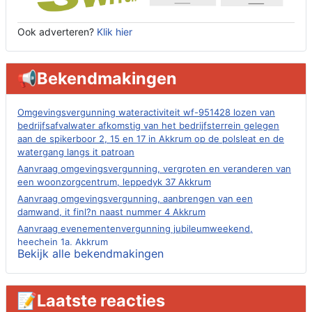
Ook adverteren?
Klik hier
📢Bekendmakingen
Omgevingsvergunning wateractiviteit wf-951428 lozen van
bedrijfsafvalwater afkomstig van het bedrijfsterrein gelegen
aan de spikerboor 2, 15 en 17 in Akkrum op de polsleat en de
watergang langs it patroan
Aanvraag omgevingsvergunning, vergroten en veranderen van
een woonzorgcentrum, leppedyk 37 Akkrum
Aanvraag omgevingsvergunning, aanbrengen van een
damwand, it finl?n naast nummer 4 Akkrum
Aanvraag evenementenvergunning jubileumweekend,
heechein 1a, Akkrum
Bekijk alle bekendmakingen
Verlening omgevingsvergunning, tijdelijk gebruik openbare
ruimte 02-10 t/m 02-11-2026, sitadel voor nr 6 te Akkrum
Aanvraag omgevingsvergunning, tijdelijk gebruik openbare
📝Laatste reacties
ruimte 02-10 t/m 02-11-2026, sitadel voor nr 6 te Akkrum