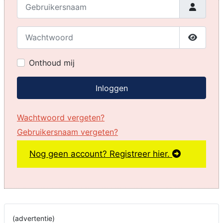
Gebruikersnaam
Wachtwoord
Toon w
Onthoud mij
Inloggen
Wachtwoord vergeten?
Gebruikersnaam vergeten?
Nog geen account? Registreer hier.
(advertentie)