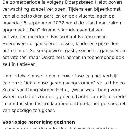
De zomerperiode is volgens Doarpsbreed Helpt boven
verwachting soepel verlopen. Tijdens een bijeenkomst
van alle betrokken partijen en ook vluchtelingen op
maandag 5 september 2022 werd de stand van zaken
opgemaakt. De Oekraïners konden aan tal van
activiteiten meedoen. Basisschool Buitenkans in
Heerenveen organiseerde lessen, kinderen spijkerden
hutten in de Spikerspulwike, gastgezinnen organiseerden
activiteiten, maar Oekraïners nemen in toenemende ook
zelf initiatieven.
,,Inmiddels zijn we in een nieuwe fase van het verblijf
van onze Oekraïense gasten aangekomen’’, vertelt Eelco
Sixma van Doarpsbreed Helpt, ,,Waar we al bang voor
waren, is dat er voorlopig geen uitzicht op rust en vrede
in hun thuisland is en daarmee ontbreekt het perspectief
van spoedige terugkeer.’’
Voorlopige hereniging gezinnen
,,Vandaar dat nu de nadrukkelijke wens en noodzaak