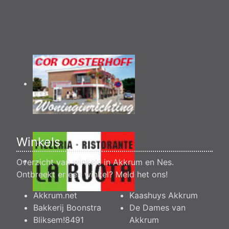
Winkels
Overzicht van winkels in Akkrum en Nes.
Ontbreekt er een winkel?
Meld het ons
!
Akkrum.net
Kaashuys Akkrum
Bakkerij Boonstra
De Dames van
Bliksem!8491
Akkrum