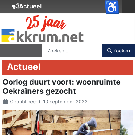
♿
≡
Actueel
nieuwsbrief
login
registreer
Zoeken
Zoeken
Actueel
Oorlog duurt voort: woonruimte
Oekraïners gezocht
Details
Gepubliceerd: 10 september 2022