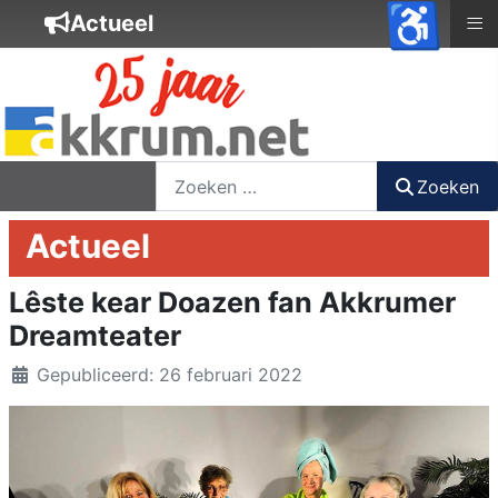
♿
≡
Actueel
nieuwsbrief
login
registreer
Zoeken
Zoeken
Actueel
Lêste kear Doazen fan Akkrumer
Dreamteater
Details
Gepubliceerd: 26 februari 2022