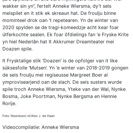
wakker sin yn’’, fertelt Anneke Wiersma, dy’t sels
meispilet en it stik ek skreaun hat. De froulju binne
mominteel drok oan ‘t repetearen. Yn de winter van
2020 spylden se de tragi-komeedzje acht kear foar
útferkochte sealen. Ek foar ôfdielings fan ‘e Fryske Krite
yn hiel Nederlân hat It Akkrumer Dreamteater mei
Doazen spile.
It Frysktalige stik ‘Doazen’ is de opfolger van it like
súksesfolle ‘Mutsen’. Yn ‘e winter van 2018-2019 gongen
de seis froulju mei regiseusse Margreet Boer al
ymprovisearjend oan de slach. De seis susters wurde
spile troch Anneke Wiersma, Yteke van der Wal, Nynke
Bosma, Joke Poortman, Nynke Bergsma en Hennie
Rorije.
Foto: Noordoost.nl/Alex J. de Haan
Videocompilatie: Anneke Wiersma