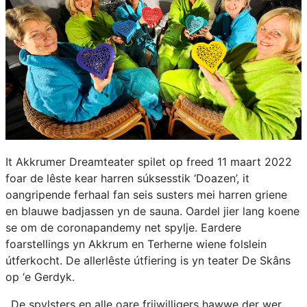
It Akkrumer Dreamteater spilet op freed 11 maart 2022
foar de lêste kear harren súksesstik ‘Doazen’, it
oangripende ferhaal fan seis susters mei harren griene
en blauwe badjassen yn de sauna. Oardel jier lang koene
se om de coronapandemy net spylje. Eardere
foarstellings yn Akkrum en Terherne wiene folslein
útferkocht. De allerlêste útfiering is yn teater De Skâns
op ‘e Gerdyk.
,,De spylsters en alle oare frijwilligers hawwe der wer