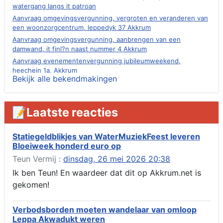
watergang langs it patroan
Aanvraag omgevingsvergunning, vergroten en veranderen van
een woonzorgcentrum, leppedyk 37 Akkrum
Aanvraag omgevingsvergunning, aanbrengen van een
damwand, it finl?n naast nummer 4 Akkrum
Aanvraag evenementenvergunning jubileumweekend,
heechein 1a, Akkrum
Bekijk alle bekendmakingen
Verlening omgevingsvergunning, tijdelijk gebruik openbare
ruimte 02-10 t/m 02-11-2026, sitadel voor nr 6 te Akkrum
Aanvraag omgevingsvergunning, tijdelijk gebruik openbare
📝Laatste reacties
ruimte 02-10 t/m 02-11-2026, sitadel voor nr 6 te Akkrum
Verlenging beslistermijn aanvraag omgevingsvergunning,
heechein 28, 8491 em Akkrum
Statiegeldblikjes van WaterMuziekFeest leveren
Bloeiweek honderd euro op
Aanvraag omgevingsvergunning, veranderen van een woning
(voordeur en dakkapel), boarnsterdyk 75 Akkrum
Teun Vermij :
dinsdag, 26 mei 2026 20:38
Aanvraag omgevingsvergunning wateractiviteit wf-1012586
Ik ben Teun! En waardeer dat dit op Akkrum.net is
aanbrengen van asfalt t.b.v. onderhoud fietspad t.h.v
gekomen!
boarnsterdyk, Akkrum
Locatiestudie Akkrum
Verbodsborden moeten wandelaar van omloop
Verlening ontheffing geluid, boarnsw?l Akkrum
Leppa Akwadukt weren
Kennisgeving vergunningaanvraag voor het -bouwwerken,