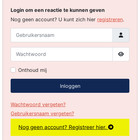
Login om een reactie te kunnen geven
Nog geen account? U kunt zich hier
registreren
.
Gebruikersnaam
Wachtwoord
Toon w
Onthoud mij
Inloggen
Wachtwoord vergeten?
Gebruikersnaam vergeten?
Nog geen account? Registreer hier.