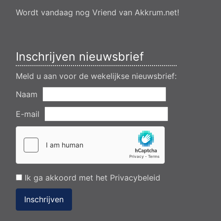
dempen en compenseren van een watergang t.b.v. plaatsen
van een transformatorstation project nulelie Akkrum nabij de
Wordt vandaag nog Vriend van Akkrum.net!
flearbosk 7, veenhoop
Verlening ontheffing geluid zomeravondconcert Akkrum,
tsjerkebleek in Akkrum
Inschrijven nieuwsbrief
Meld u aan voor de wekelijkse nieuwsbrief:
Naam
E-mail
Ik ga akkoord met het
Privacybeleid
Inschrijven