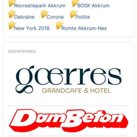
Recreatiepark Akkrum
BOSK Akkrum
Oekraïne
Corona
Politie
New York 2018
Romte Akkrum-Nes
(advertenties)