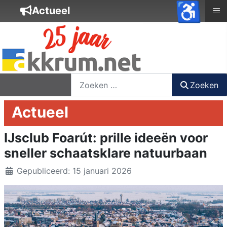
♿
≡
Actueel
nieuwsbrief
login
registreer
Zoeken
Zoeken
Actueel
IJsclub Foarút: prille ideeën voor
sneller schaatsklare natuurbaan
Details
Gepubliceerd: 15 januari 2026