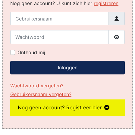
Nog geen account? U kunt zich hier
registreren
.
Gebruikersnaam
Wachtwoord
Toon w
Onthoud mij
Inloggen
Wachtwoord vergeten?
Gebruikersnaam vergeten?
Nog geen account? Registreer hier.