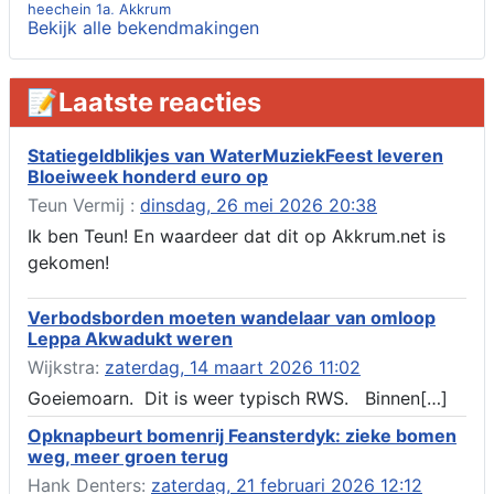
heechein 1a, Akkrum
Bekijk alle bekendmakingen
Verlening omgevingsvergunning, tijdelijk gebruik openbare
ruimte 02-10 t/m 02-11-2026, sitadel voor nr 6 te Akkrum
Aanvraag omgevingsvergunning, tijdelijk gebruik openbare
📝Laatste reacties
ruimte 02-10 t/m 02-11-2026, sitadel voor nr 6 te Akkrum
Verlenging beslistermijn aanvraag omgevingsvergunning,
heechein 28, 8491 em Akkrum
Statiegeldblikjes van WaterMuziekFeest leveren
Bloeiweek honderd euro op
Aanvraag omgevingsvergunning, veranderen van een woning
(voordeur en dakkapel), boarnsterdyk 75 Akkrum
Teun Vermij :
dinsdag, 26 mei 2026 20:38
Aanvraag omgevingsvergunning wateractiviteit wf-1012586
Ik ben Teun! En waardeer dat dit op Akkrum.net is
aanbrengen van asfalt t.b.v. onderhoud fietspad t.h.v
gekomen!
boarnsterdyk, Akkrum
Locatiestudie Akkrum
Verbodsborden moeten wandelaar van omloop
Verlening ontheffing geluid, boarnsw?l Akkrum
Leppa Akwadukt weren
Kennisgeving vergunningaanvraag voor het -bouwwerken,
Wijkstra:
zaterdag, 14 maart 2026 11:02
werken en objecten in of bij een oppervlaktewaterlichaam, niet
zijnde de noordzee, of waterkering in beheer bij het rijk te
Goeiemoarn. Dit is weer typisch RWS. Binnen[…]
Akkrum
Opknapbeurt bomenrij Feansterdyk: zieke bomen
Verlening omgevingsvergunning, veranderen van twee
weg, meer groen terug
bruggen (renovatie), ljouwerterdyk nabij nummer 6 Akkrum
Verlening ontheffing geluid, heechein Akkrum
Hank Denters:
zaterdag, 21 februari 2026 12:12