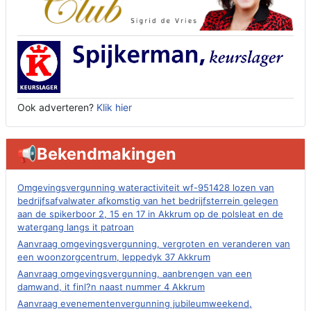
Ook adverteren?
Klik hier
📢Bekendmakingen
Omgevingsvergunning wateractiviteit wf-951428 lozen van
bedrijfsafvalwater afkomstig van het bedrijfsterrein gelegen
aan de spikerboor 2, 15 en 17 in Akkrum op de polsleat en de
watergang langs it patroan
Aanvraag omgevingsvergunning, vergroten en veranderen van
een woonzorgcentrum, leppedyk 37 Akkrum
Aanvraag omgevingsvergunning, aanbrengen van een
damwand, it finl?n naast nummer 4 Akkrum
Aanvraag evenementenvergunning jubileumweekend,