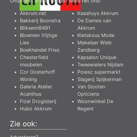
Ontbreekt er een winkel?
Meld het ons
!
Akkrum.net
Kaashuys Akkrum
Bakkerij Boonstra
De Dames van
Bliksem!8491
Akkrum
Bloemen Vlijtige
Kletskous Mode
Lies
Makelaar Wieb
Boekhandel Friso
Zandberg
Chesterfield
Kapsalon Unique
meubelen
Tweewielers Nijdam
Cor Oosterhoff
Poiesz supermarkt
Woning
Slagerij Spijkerman
Galerie Atelier
Van Slooten
Acanthus
Opticiens
Fizel Drogisterij
Woonwinkel De
Hubo Akkrum
Regent
Zie ook: