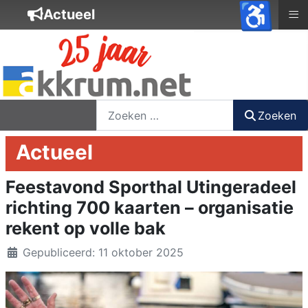
♿
≡
Actueel
nieuwsbrief
login
registreer
Zoeken
Zoeken
Actueel
Feestavond Sporthal Utingeradeel
richting 700 kaarten – organisatie
rekent op volle bak
Details
Gepubliceerd: 11 oktober 2025