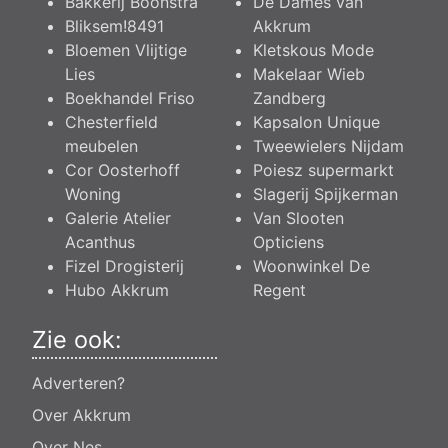
Bakkerij Boonstra
De Dames van
Bliksem!8491
Akkrum
Bloemen Vlijtige
Kletskous Mode
Lies
Makelaar Wieb
Boekhandel Friso
Zandberg
Chesterfield
Kapsalon Unique
meubelen
Tweewielers Nijdam
Cor Oosterhoff
Poiesz supermarkt
Woning
Slagerij Spijkerman
Galerie Atelier
Van Slooten
Acanthus
Opticiens
Fizel Drogisterij
Woonwinkel De
Hubo Akkrum
Regent
Zie ook:
Adverteren?
Over Akkrum
Over Nes