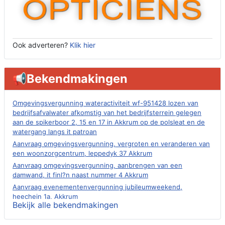
Ook adverteren?
Klik hier
📢Bekendmakingen
Omgevingsvergunning wateractiviteit wf-951428 lozen van
bedrijfsafvalwater afkomstig van het bedrijfsterrein gelegen
aan de spikerboor 2, 15 en 17 in Akkrum op de polsleat en de
watergang langs it patroan
Aanvraag omgevingsvergunning, vergroten en veranderen van
een woonzorgcentrum, leppedyk 37 Akkrum
Aanvraag omgevingsvergunning, aanbrengen van een
damwand, it finl?n naast nummer 4 Akkrum
Aanvraag evenementenvergunning jubileumweekend,
heechein 1a, Akkrum
Bekijk alle bekendmakingen
Verlening omgevingsvergunning, tijdelijk gebruik openbare
ruimte 02-10 t/m 02-11-2026, sitadel voor nr 6 te Akkrum