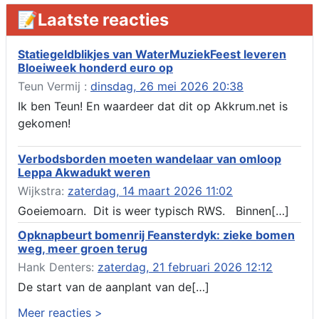
Aanvraag omgevingsvergunning, tijdelijk gebruik openbare
📝Laatste reacties
ruimte 02-10 t/m 02-11-2026, sitadel voor nr 6 te Akkrum
Verlenging beslistermijn aanvraag omgevingsvergunning,
heechein 28, 8491 em Akkrum
Statiegeldblikjes van WaterMuziekFeest leveren
Bloeiweek honderd euro op
Aanvraag omgevingsvergunning, veranderen van een woning
(voordeur en dakkapel), boarnsterdyk 75 Akkrum
Teun Vermij :
dinsdag, 26 mei 2026 20:38
Aanvraag omgevingsvergunning wateractiviteit wf-1012586
Ik ben Teun! En waardeer dat dit op Akkrum.net is
aanbrengen van asfalt t.b.v. onderhoud fietspad t.h.v
gekomen!
boarnsterdyk, Akkrum
Locatiestudie Akkrum
Verbodsborden moeten wandelaar van omloop
Verlening ontheffing geluid, boarnsw?l Akkrum
Leppa Akwadukt weren
Kennisgeving vergunningaanvraag voor het -bouwwerken,
Wijkstra:
zaterdag, 14 maart 2026 11:02
werken en objecten in of bij een oppervlaktewaterlichaam, niet
zijnde de noordzee, of waterkering in beheer bij het rijk te
Goeiemoarn. Dit is weer typisch RWS. Binnen[…]
Akkrum
Opknapbeurt bomenrij Feansterdyk: zieke bomen
Verlening omgevingsvergunning, veranderen van twee
weg, meer groen terug
bruggen (renovatie), ljouwerterdyk nabij nummer 6 Akkrum
Verlening ontheffing geluid, heechein Akkrum
Hank Denters:
zaterdag, 21 februari 2026 12:12
Melding milieubelastende activiteit aanleggen gesloten
De start van de aanplant van de[…]
bodemenergiesysteem, it weidl?n 14, 8491 da Akkrum
Meer reacties >
Omgevingsvergunning wateractiviteit wf-999662 aanleggen