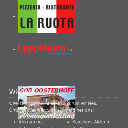
Winkels
Overzicht van winkels in Akkrum en Nes.
Ontbreekt er een winkel?
Meld het ons
!
Akkrum.net
Kaashuys Akkrum