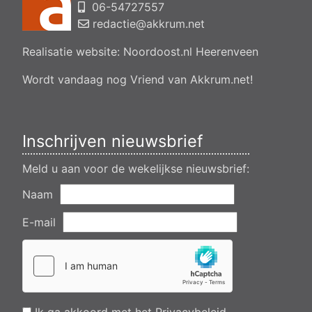
06-54727557
Aanvraag omgevingsvergunning, bouwen van een
bedrijfsverzamelgebouw, spikerboor naast nummer 11-1
redactie@akkrum.net
Akkrum
Realisatie website:
Noordoost.nl
Heerenveen
Aanvraag omgevingsvergunning wateractiviteit wf-1009518
dempen en compenseren van een watergang t.b.v. plaatsen
van een transformatorstation project nulelie Akkrum nabij de
Wordt vandaag nog Vriend van Akkrum.net!
flearbosk 7, veenhoop
Verlening ontheffing geluid zomeravondconcert Akkrum,
tsjerkebleek in Akkrum
Inschrijven nieuwsbrief
Meld u aan voor de wekelijkse nieuwsbrief:
Naam
E-mail