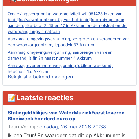
Omgevingsvergunning wateractiviteit wf-951428 lozen van
bedrijfsafvalwater afkomstig van het bedrijfsterrein gelegen
aan de spikerboor 2, 15 en 17 in Akkrum op de polsleat en de
watergang langs it patroan
Aanvraag omgevingsvergunning, vergroten en veranderen van
een woonzorgcentrum, leppedyk 37 Akkrum
Aanvraag omgevingsvergunning, aanbrengen van een
damwand, it finl?n naast nummer 4 Akkrum
Aanvraag evenementenvergunning jubileumweekend,
heechein 1a, Akkrum
Bekijk alle bekendmakingen
Verlening omgevingsvergunning, tijdelijk gebruik openbare
ruimte 02-10 t/m 02-11-2026, sitadel voor nr 6 te Akkrum
Aanvraag omgevingsvergunning, tijdelijk gebruik openbare
📝Laatste reacties
ruimte 02-10 t/m 02-11-2026, sitadel voor nr 6 te Akkrum
Verlenging beslistermijn aanvraag omgevingsvergunning,
heechein 28, 8491 em Akkrum
Statiegeldblikjes van WaterMuziekFeest leveren
Bloeiweek honderd euro op
Aanvraag omgevingsvergunning, veranderen van een woning
(voordeur en dakkapel), boarnsterdyk 75 Akkrum
Teun Vermij :
dinsdag, 26 mei 2026 20:38
Aanvraag omgevingsvergunning wateractiviteit wf-1012586
Ik ben Teun! En waardeer dat dit op Akkrum.net is
aanbrengen van asfalt t.b.v. onderhoud fietspad t.h.v