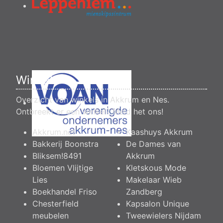
Winkels
Overzicht van winkels in Akkrum en Nes.
Ontbreekt er een winkel?
Meld het ons
!
Akkrum.net
Kaashuys Akkrum
Bakkerij Boonstra
De Dames van
Bliksem!8491
Akkrum
Bloemen Vlijtige
Kletskous Mode
Lies
Makelaar Wieb
Boekhandel Friso
Zandberg
Chesterfield
Kapsalon Unique
meubelen
Tweewielers Nijdam