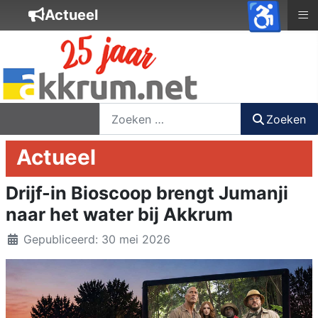
♿
≡
Actueel
nieuwsbrief
login
registreer
Zoeken
Zoeken
Actueel
Drijf-in Bioscoop brengt Jumanji
naar het water bij Akkrum
Details
Gepubliceerd: 30 mei 2026