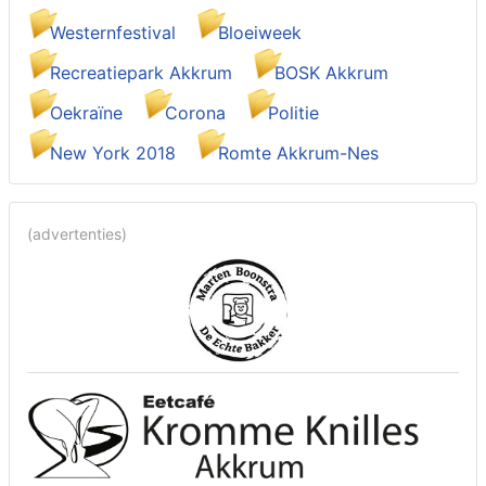
Westernfestival
Bloeiweek
Recreatiepark Akkrum
BOSK Akkrum
Oekraïne
Corona
Politie
New York 2018
Romte Akkrum-Nes
(advertenties)