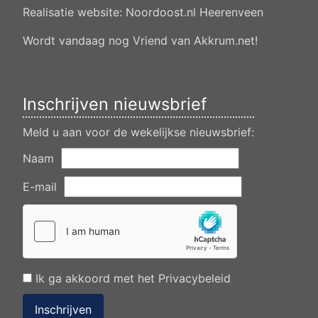
Realisatie website:
Noordoost.nl
Heerenveen
Aanvraag omgevingsvergunning wateractiviteit wf-1009518
dempen en compenseren van een watergang t.b.v. plaatsen
van een transformatorstation project nulelie Akkrum nabij de
Wordt vandaag nog Vriend van Akkrum.net!
flearbosk 7, veenhoop
Verlening ontheffing geluid zomeravondconcert Akkrum,
tsjerkebleek in Akkrum
Inschrijven nieuwsbrief
Meld u aan voor de wekelijkse nieuwsbrief:
Naam
E-mail
Ik ga akkoord met het
Privacybeleid
Inschrijven