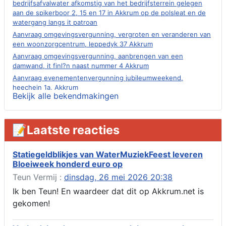
bedrijfsafvalwater afkomstig van het bedrijfsterrein gelegen
aan de spikerboor 2, 15 en 17 in Akkrum op de polsleat en de
watergang langs it patroan
Aanvraag omgevingsvergunning, vergroten en veranderen van
een woonzorgcentrum, leppedyk 37 Akkrum
Aanvraag omgevingsvergunning, aanbrengen van een
damwand, it finl?n naast nummer 4 Akkrum
Aanvraag evenementenvergunning jubileumweekend,
heechein 1a, Akkrum
Bekijk alle bekendmakingen
Verlening omgevingsvergunning, tijdelijk gebruik openbare
ruimte 02-10 t/m 02-11-2026, sitadel voor nr 6 te Akkrum
Aanvraag omgevingsvergunning, tijdelijk gebruik openbare
📝Laatste reacties
ruimte 02-10 t/m 02-11-2026, sitadel voor nr 6 te Akkrum
Verlenging beslistermijn aanvraag omgevingsvergunning,
heechein 28, 8491 em Akkrum
Statiegeldblikjes van WaterMuziekFeest leveren
Bloeiweek honderd euro op
Aanvraag omgevingsvergunning, veranderen van een woning
(voordeur en dakkapel), boarnsterdyk 75 Akkrum
Teun Vermij :
dinsdag, 26 mei 2026 20:38
Aanvraag omgevingsvergunning wateractiviteit wf-1012586
Ik ben Teun! En waardeer dat dit op Akkrum.net is
aanbrengen van asfalt t.b.v. onderhoud fietspad t.h.v
gekomen!
boarnsterdyk, Akkrum
Locatiestudie Akkrum