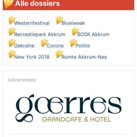
Alle dossiers
Westernfestival
Bloeiweek
Recreatiepark Akkrum
BOSK Akkrum
Oekraïne
Corona
Politie
New York 2018
Romte Akkrum-Nes
(advertenties)