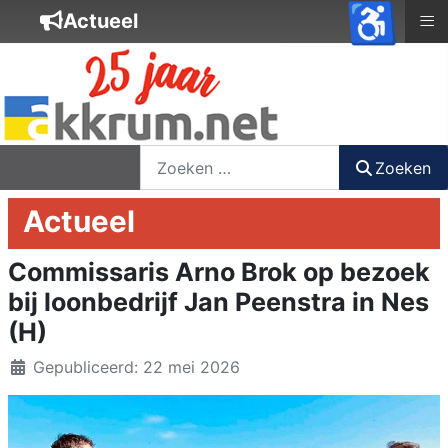
♿
≡
Actueel
nieuwsbrief
login
registreer
Zoeken
Zoeken
Actueel
Commissaris Arno Brok op bezoek
bij loonbedrijf Jan Peenstra in Nes
(H)
Details
Gepubliceerd: 22 mei 2026