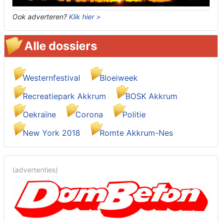
Ook adverteren?
Klik hier >
Alle dossiers
Westernfestival
Bloeiweek
Recreatiepark Akkrum
BOSK Akkrum
Oekraïne
Corona
Politie
New York 2018
Romte Akkrum-Nes
(advertenties)