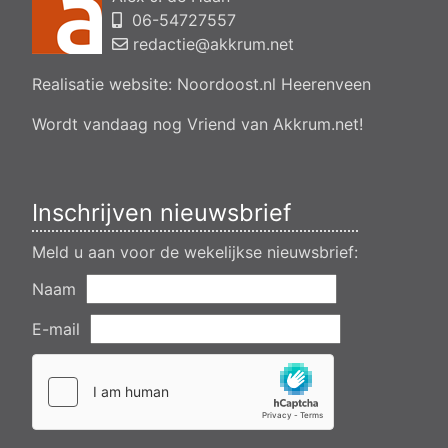
06-54727557
Aanvraag omgevingsvergunning, bouwen van een
bedrijfsverzamelgebouw, spikerboor naast nummer 11-1
redactie@akkrum.net
Akkrum
Realisatie website:
Noordoost.nl
Heerenveen
Aanvraag omgevingsvergunning wateractiviteit wf-1009518
dempen en compenseren van een watergang t.b.v. plaatsen
van een transformatorstation project nulelie Akkrum nabij de
Wordt vandaag nog Vriend van Akkrum.net!
flearbosk 7, veenhoop
Verlening ontheffing geluid zomeravondconcert Akkrum,
tsjerkebleek in Akkrum
Inschrijven nieuwsbrief
Meld u aan voor de wekelijkse nieuwsbrief:
Naam
E-mail