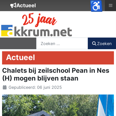
♿
≡
Actueel
nieuwsbrief
login
registreer
Zoeken
Zoeken
Actueel
Chalets bij zeilschool Pean in Nes
(H) mogen blijven staan
Details
Gepubliceerd: 06 juni 2025