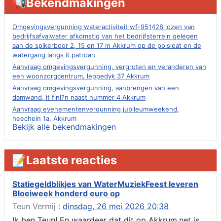
📢Bekendmakingen
Omgevingsvergunning wateractiviteit wf-951428 lozen van
bedrijfsafvalwater afkomstig van het bedrijfsterrein gelegen
aan de spikerboor 2, 15 en 17 in Akkrum op de polsleat en de
watergang langs it patroan
Aanvraag omgevingsvergunning, vergroten en veranderen van
een woonzorgcentrum, leppedyk 37 Akkrum
Aanvraag omgevingsvergunning, aanbrengen van een
damwand, it finl?n naast nummer 4 Akkrum
Aanvraag evenementenvergunning jubileumweekend,
heechein 1a, Akkrum
Bekijk alle bekendmakingen
Verlening omgevingsvergunning, tijdelijk gebruik openbare
ruimte 02-10 t/m 02-11-2026, sitadel voor nr 6 te Akkrum
Aanvraag omgevingsvergunning, tijdelijk gebruik openbare
📝Laatste reacties
ruimte 02-10 t/m 02-11-2026, sitadel voor nr 6 te Akkrum
Verlenging beslistermijn aanvraag omgevingsvergunning,
heechein 28, 8491 em Akkrum
Statiegeldblikjes van WaterMuziekFeest leveren
Bloeiweek honderd euro op
Aanvraag omgevingsvergunning, veranderen van een woning
(voordeur en dakkapel), boarnsterdyk 75 Akkrum
Teun Vermij :
dinsdag, 26 mei 2026 20:38
Aanvraag omgevingsvergunning wateractiviteit wf-1012586
Ik ben Teun! En waardeer dat dit op Akkrum.net is