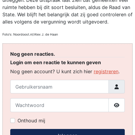
uitleggen. Deze uitspraak laat zien dat gemeenten veel
ruimte hebben bij dit soort besluiten, aldus de Raad van
State. Wel blijft het belangrijk dat zij goed controleren of
alles volgens de vergunning wordt uitgevoerd.
Foto's: Noordoost.nl/Alex J. de Haan
Nog geen reacties.
Login om een reactie te kunnen geven
Nog geen account? U kunt zich hier
registreren
.
Gebruikersnaam
Wachtwoord
Toon w
Onthoud mij