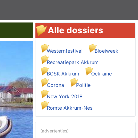
Alle dossiers
Westernfestival
Bloeiweek
Recreatiepark Akkrum
BOSK Akkrum
Oekraïne
Corona
Politie
New York 2018
Romte Akkrum-Nes
(advertenties)