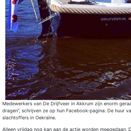
Medewerkers van De Drijfveer in Akkrum zijn enorm geraak
dragen’’, schrijven ze op hun Facebook-pagina. De huur
slachtoffers in Oekraïne.
Alleen vrijdag nog kan aan de actie worden meegedaan. D