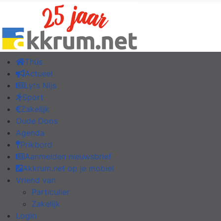
Thús
Actueel
Lyts Nijs
Sport
Zakelijk
Oude Doos
Agenda
Prikbord
Aanmelden nieuwsbrief
Akkrum.net op je mobiel
Vriend van
Particulier
Zakelijk
Login