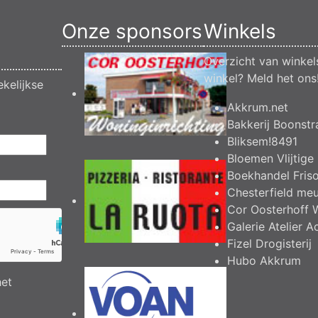
Onze sponsors
Winkels
Overzicht van winkel
winkel?
Meld het ons
kelijkse
Akkrum.net
Bakkerij Boonstr
Bliksem!8491
Bloemen Vlijtige 
Boekhandel Fris
Chesterfield me
Cor Oosterhoff 
Galerie Atelier A
Fizel Drogisterij
Hubo Akkrum
het