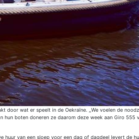
t door wat er speelt in de Oekraïne. ,,We voelen de noodz
 van hun boten doneren ze daarom deze week aan Giro 555 
e huur van een sloep voor een dag of dagdeel levert de h