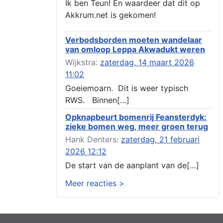
Ik ben Teun! En waardeer dat dit op
Aanvraag omgevingsvergunning, veranderen
Akkrum.net is gekomen!
van een woning (voordeur en dakkapel),
boarnsterdyk 75 Akkrum
Verbodsborden moeten wandelaar
Aanvraag omgevingsvergunning
van omloop Leppa Akwadukt weren
wateractiviteit wf-1012586 aanbrengen van
asfalt t.b.v. onderhoud fietspad t.h.v
Wijkstra:
zaterdag, 14 maart 2026
boarnsterdyk, Akkrum
11:02
Locatiestudie Akkrum
Goeiemoarn. Dit is weer typisch
Verlening ontheffing geluid, boarnsw?l
RWS. Binnen[…]
Akkrum
Kennisgeving vergunningaanvraag voor het -
Opknapbeurt bomenrij Feansterdyk:
bouwwerken, werken en objecten in of bij
zieke bomen weg, meer groen terug
een oppervlaktewaterlichaam, niet zijnde de
Hank Denters:
zaterdag, 21 februari
noordzee, of waterkering in beheer bij het rijk
2026 12:12
te Akkrum
Verlening omgevingsvergunning, veranderen
De start van de aanplant van de[…]
van twee bruggen (renovatie), ljouwerterdyk
Meer reacties >
nabij nummer 6 Akkrum
Verlening ontheffing geluid, heechein Akkrum
Melding milieubelastende activiteit aanleggen
gesloten bodemenergiesysteem, it weidl?n