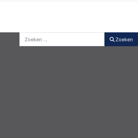
nieuwsbrief
login
registreer
Zoeken
Zoeken