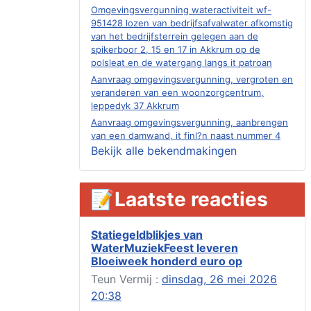
Omgevingsvergunning wateractiviteit wf-
951428 lozen van bedrijfsafvalwater afkomstig
van het bedrijfsterrein gelegen aan de
spikerboor 2, 15 en 17 in Akkrum op de
polsleat en de watergang langs it patroan
Aanvraag omgevingsvergunning, vergroten en
veranderen van een woonzorgcentrum,
leppedyk 37 Akkrum
Aanvraag omgevingsvergunning, aanbrengen
van een damwand, it finl?n naast nummer 4
Akkrum
Bekijk alle bekendmakingen
Aanvraag evenementenvergunning
jubileumweekend, heechein 1a, Akkrum
📝Laatste reacties
Verlening omgevingsvergunning, tijdelijk
gebruik openbare ruimte 02-10 t/m 02-11-
2026, sitadel voor nr 6 te Akkrum
Statiegeldblikjes van
Aanvraag omgevingsvergunning, tijdelijk
WaterMuziekFeest leveren
gebruik openbare ruimte 02-10 t/m 02-11-
Bloeiweek honderd euro op
2026, sitadel voor nr 6 te Akkrum
Teun Vermij :
dinsdag, 26 mei 2026
Verlenging beslistermijn aanvraag
omgevingsvergunning, heechein 28, 8491 em
20:38
Akkrum