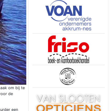
aak om bij te
voor de
uurder een